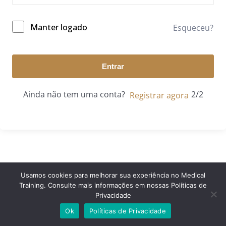
Manter logado
Esqueceu?
Entrar
Ainda não tem uma conta?
Registrar agora
Usamos cookies para melhorar sua experiência no Medical
Training. Consulte mais informações em nossas Políticas de
© 2024 Medical Training. Todos os direitos reservados.
Privacidade
Ok
Políticas de Privacidade