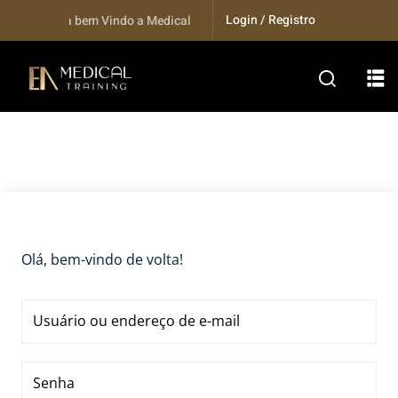
Skip
Login / Registro
Seja bem Vindo a Medical Training...
to
content
Olá, bem-vindo de volta!