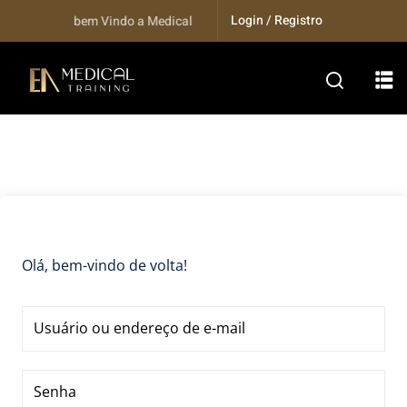
Skip
Login / Registro
Seja bem Vindo a Medical Training...
to
content
Olá, bem-vindo de volta!