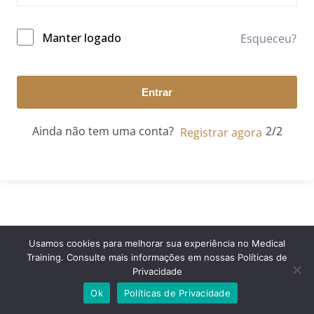
Manter logado
Esqueceu?
Entrar
Ainda não tem uma conta?
Registrar agora
Usamos cookies para melhorar sua experiência no Medical
Training. Consulte mais informações em nossas Políticas de
© 2024 Medical Training. Todos os direitos reservados.
Privacidade
Ok
Políticas de Privacidade