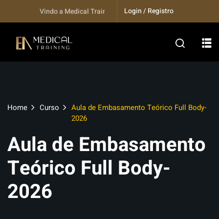
Skip
Login / Registro
Seja bem Vindo a Medical Training...
to
content
Home
Curso
Aula de Embasamento Teórico Full Body-
2026
Aula de Embasamento
Teórico Full Body-
2026