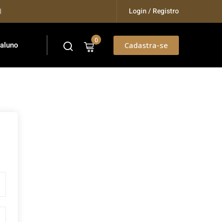
Login / Registro
Training...
0
 aluno
Cadastra-se