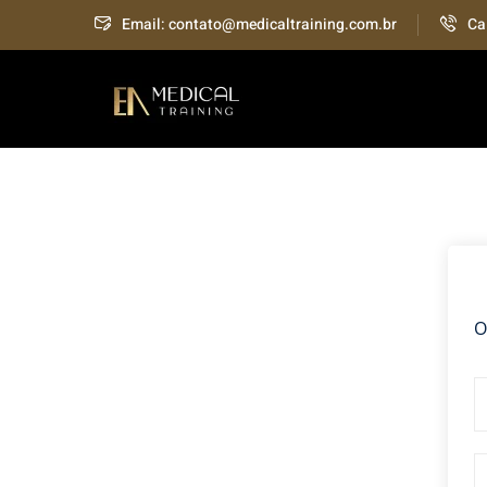
Skip
Email: contato@medicaltraining.com.br
Ca
to
content
O