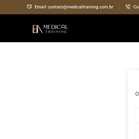
Skip
Email: contato@medicaltraining.com.br
Ca
to
content
O