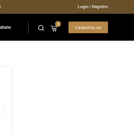
Login / Registro
Training...
0
 aluno
Cadastra-se