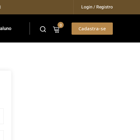
Login / Registro
Training...
0
 aluno
Cadastra-se