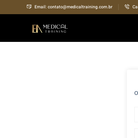
Skip
Email: contato@medicaltraining.com.br
Ca
to
content
O