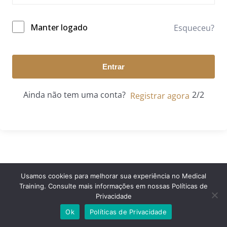
Manter logado
Esqueceu?
Entrar
Ainda não tem uma conta?
Registrar agora
Usamos cookies para melhorar sua experiência no Medical
Training. Consulte mais informações em nossas Políticas de
© 2024 Medical Training. Todos os direitos reservados.
Privacidade
Ok
Políticas de Privacidade