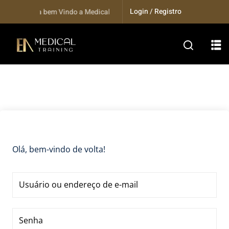
Skip
Login / Registro
Seja bem Vindo a Medical Training...
to
content
Olá, bem-vindo de volta!