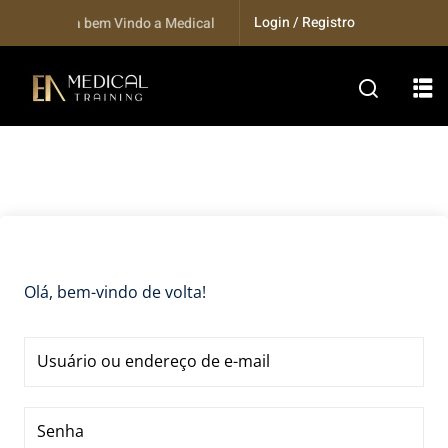
Skip
Login / Registro
Seja bem Vindo a Medical Training...
to
content
Olá, bem-vindo de volta!