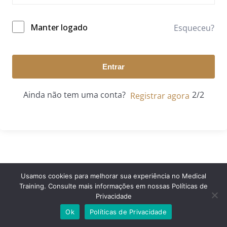
Manter logado
Esqueceu?
Entrar
Ainda não tem uma conta?
Registrar agora
Usamos cookies para melhorar sua experiência no Medical
Training. Consulte mais informações em nossas Políticas de
© 2024 Medical Training. Todos os direitos reservados.
Privacidade
Ok
Políticas de Privacidade