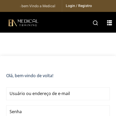
Skip
Login / Registro
Seja bem Vindo a Medical Training...
to
content
Olá, bem-vindo de volta!