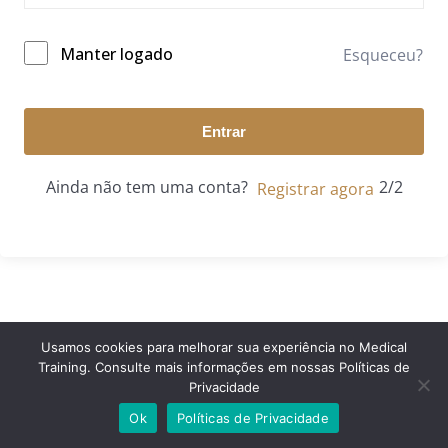
Manter logado
Esqueceu?
Entrar
Ainda não tem uma conta?
Registrar agora
Usamos cookies para melhorar sua experiência no Medical
Training. Consulte mais informações em nossas Políticas de
© 2024 Medical Training. Todos os direitos reservados.
Privacidade
Ok
Políticas de Privacidade