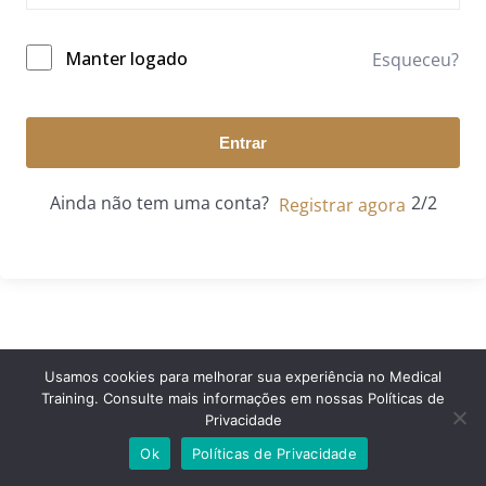
Manter logado
Esqueceu?
Entrar
Ainda não tem uma conta?
Registrar agora
Usamos cookies para melhorar sua experiência no Medical
Training. Consulte mais informações em nossas Políticas de
© 2024 Medical Training. Todos os direitos reservados.
Privacidade
Ok
Políticas de Privacidade