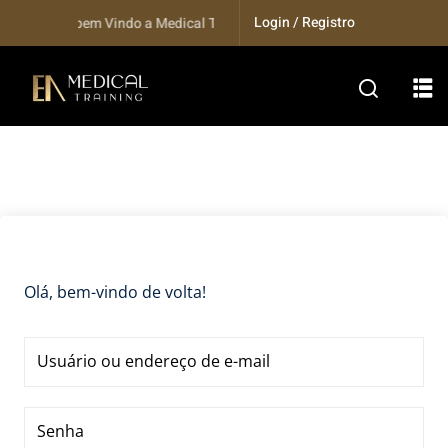
Skip
Login / Registro
Seja bem Vindo a Medical Training...
to
content
Olá, bem-vindo de volta!