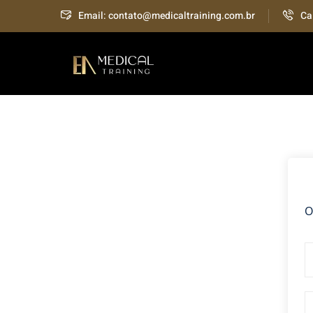
Skip
Email: contato@medicaltraining.com.br
Ca
to
content
O