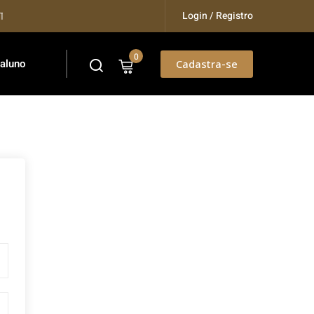
Login / Registro
aining...
0
 aluno
Cadastra-se