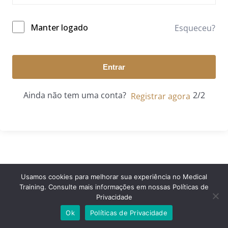
Manter logado
Esqueceu?
Entrar
Ainda não tem uma conta?
Registrar agora
Usamos cookies para melhorar sua experiência no Medical
Training. Consulte mais informações em nossas Políticas de
© 2024 Medical Training. Todos os direitos reservados.
Privacidade
Ok
Políticas de Privacidade