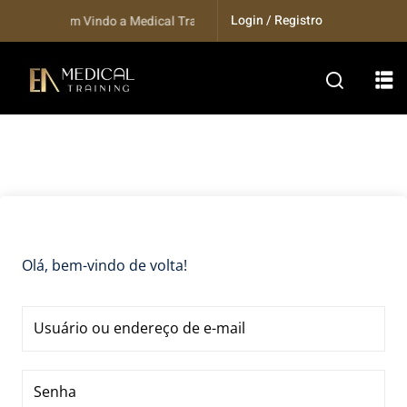
Skip
Login / Registro
Seja bem Vindo a Medical Training...
to
content
Olá, bem-vindo de volta!