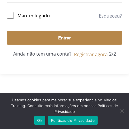
Manter logado
Esqueceu?
Entrar
Ainda não tem uma conta?
Registrar agora
Usamos cookies para melhorar sua experiência no Medical
Training. Consulte mais informações em nossas Políticas de
© 2024 Medical Training. Todos os direitos reservados.
Privacidade
Ok
Políticas de Privacidade