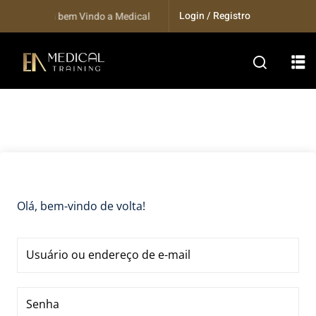
Skip
Login / Registro
Seja bem Vindo a Medical Training...
to
content
Olá, bem-vindo de volta!