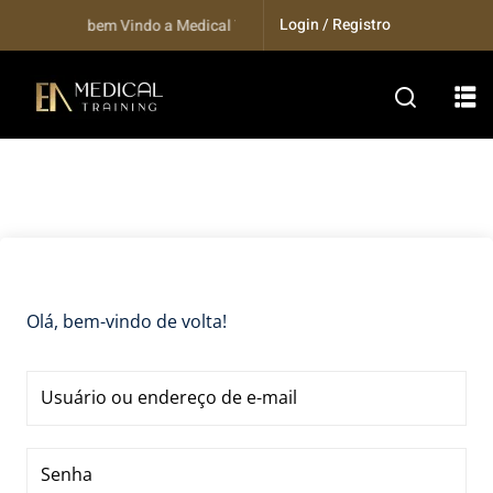
Skip
Login / Registro
Seja bem Vindo a Medical Training...
to
content
Olá, bem-vindo de volta!