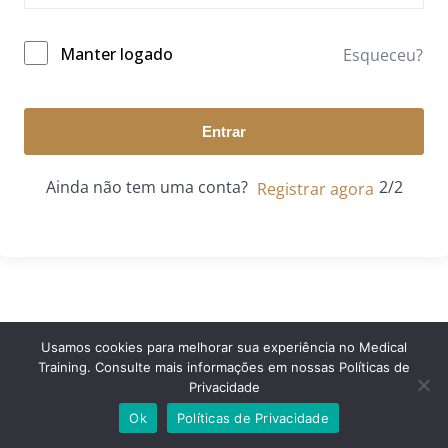
Manter logado
Esqueceu?
Entrar
Ainda não tem uma conta?
Registrar agora
Usamos cookies para melhorar sua experiência no Medical
Training. Consulte mais informações em nossas Políticas de
© 2024 Medical Training. Todos os direitos reservados.
Privacidade
Ok
Políticas de Privacidade