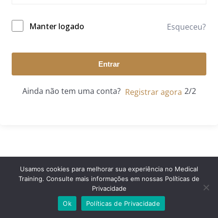
Manter logado
Esqueceu?
Entrar
Ainda não tem uma conta?
Registrar agora
Usamos cookies para melhorar sua experiência no Medical
Training. Consulte mais informações em nossas Políticas de
© 2024 Medical Training. Todos os direitos reservados.
Privacidade
Ok
Políticas de Privacidade