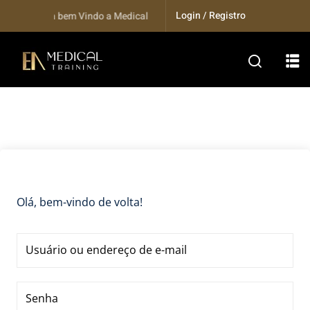
Skip
Login / Registro
Seja bem Vindo a Medical Training...
to
content
Olá, bem-vindo de volta!