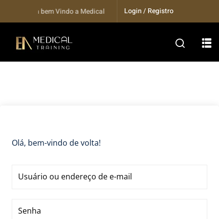
Skip
Login / Registro
Seja bem Vindo a Medical Training...
to
content
Olá, bem-vindo de volta!