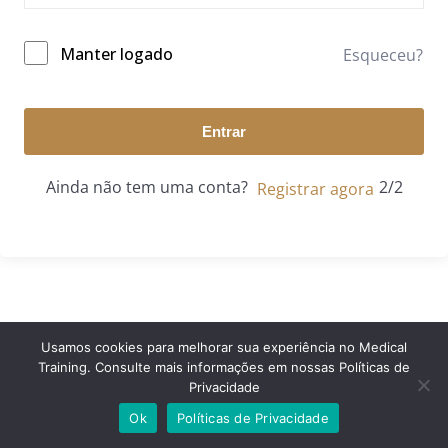
Manter logado
Esqueceu?
Entrar
Ainda não tem uma conta?
Registrar agora
Usamos cookies para melhorar sua experiência no Medical
Training. Consulte mais informações em nossas Políticas de
© 2024 Medical Training. Todos os direitos reservados.
Privacidade
Ok
Políticas de Privacidade