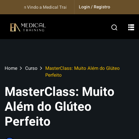
Skip
Login / Registro
Seja bem Vindo a Medical Training...
to
content
Home
Curso
MasterClass: Muito Além do Glúteo
Perfeito
MasterClass: Muito
Além do Glúteo
Perfeito