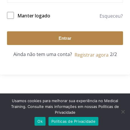
Manter logado
Esqueceu?
Entrar
Ainda não tem uma conta?
Registrar agora
Usamos cookies para melhorar sua experiência no Medical
Training. Consulte mais informações em nossas Políticas de
© 2024 Medical Training. Todos os direitos reservados.
Privacidade
Ok
Políticas de Privacidade