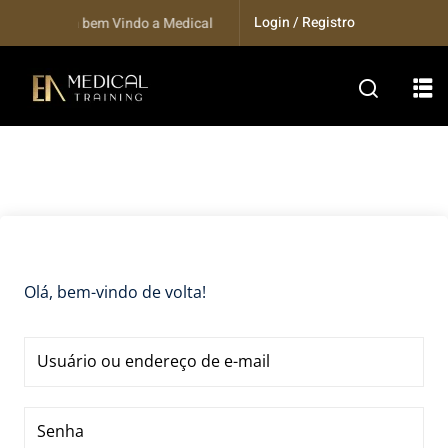
Skip
Login / Registro
Seja bem Vindo a Medical Training...
to
content
Olá, bem-vindo de volta!