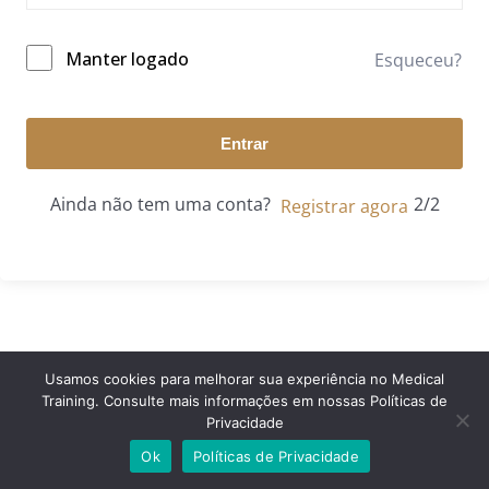
Manter logado
Esqueceu?
Entrar
Ainda não tem uma conta?
Registrar agora
Usamos cookies para melhorar sua experiência no Medical
Training. Consulte mais informações em nossas Políticas de
© 2024 Medical Training. Todos os direitos reservados.
Privacidade
Ok
Políticas de Privacidade