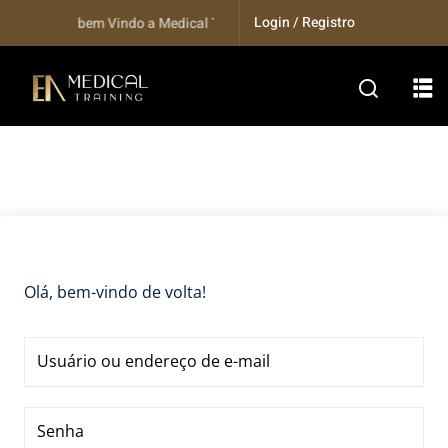
Skip
Login / Registro
Seja bem Vindo a Medical Training...
to
content
Olá, bem-vindo de volta!