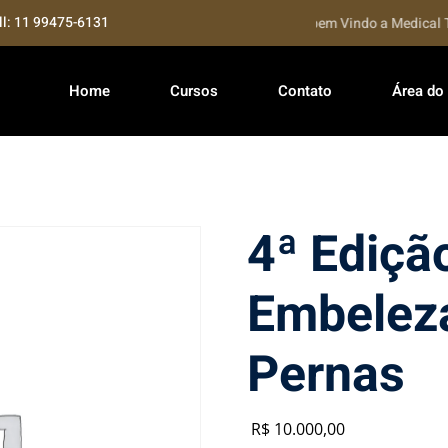
ll: 11 99475-6131
Seja bem Vindo a Medical Tr
Home
Cursos
Contato
Área do
4ª Ediçã
Embelez
Pernas
R$
10.000
,00