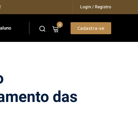
Login / Registro
aining...
0
 aluno
Cadastra-se
o
amento das