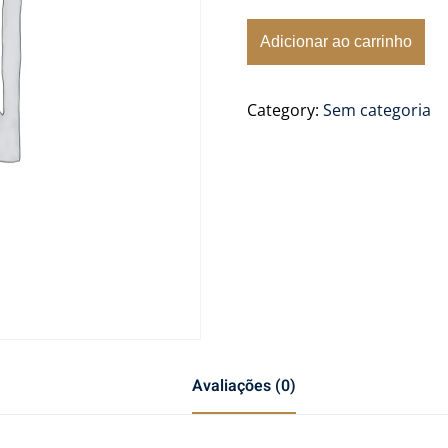
4ª
Adicionar ao carrinho
Edição
Embelezamento
Category:
Sem categoria
das
Pernas
quantidade
Avaliações (0)