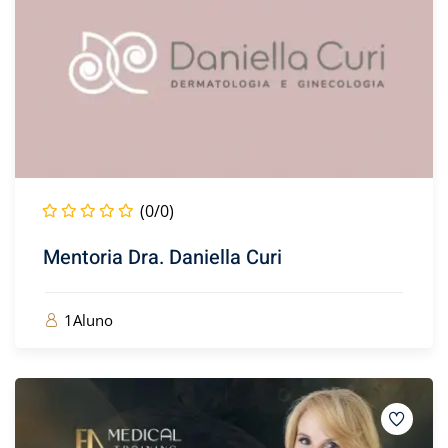
)
2)
(0/0)
Mentoria Dra. Daniella Curi
3)
1Aluno
aining
(14)
ter