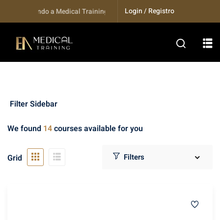
Login / Registro
a bem Vindo a Medical Training...
Filter Sidebar
We found
14
courses available for you
olaser
(3)
vançados de
Grid
(1)
Authority
(1)