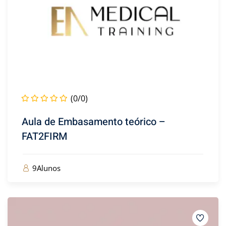
níveis
(0)
1)
ário
(11)
(0/0)
(2)
Aula de Embasamento teórico –
FAT2FIRM
9Alunos